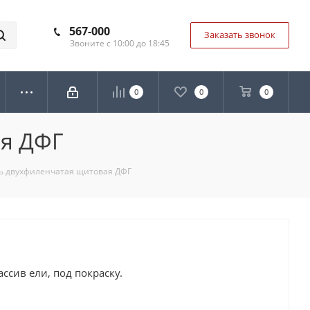
567-000
Заказать звонок
Звоните с 10:00 до 18:45
0
0
0
ая ДФГ
ь двухфиленчатая щитовая ДФГ
ссив ели, под покраску.