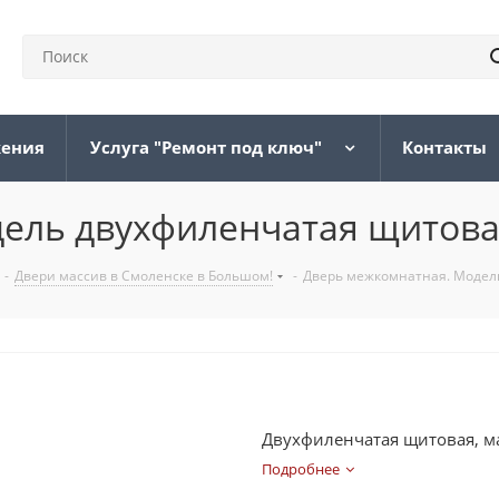
жения
Услуга "Ремонт под ключ"
Контакты
ель двухфиленчатая щитов
-
Двери массив в Смоленске в Большом!
-
Дверь межкомнатная. Модел
Двухфиленчатая щитовая, ма
Подробнее