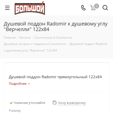
0
Душевой поддон Radomir к душевому углу
"Верчелли" 122х84
Главная
-
Каталог
-
Сантехника в Смоленске
-
Душевые шторки и поддоны в Смоленске
-
Душевой поддон Radomir
к душевому углу "Верчелли" 122х84
Душевой поддон Radomir прямоугольный 122х84
Подробнее
Наличие уточняйте
Хочу в рассрочку
Размер