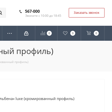
567-000
Заказать звонок
Звоните с 10:00 до 18:45
0
0
0
нный профиль)
ированный профиль)
Альбена» luxe (хромированный профиль)