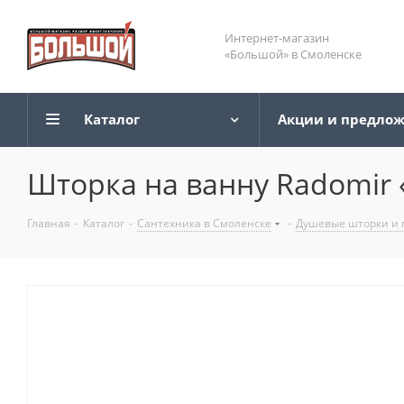
Интернет-магазин
«Большой» в Смоленске
Каталог
Акции и предло
Шторка на ванну Radomir 
Главная
-
Каталог
-
Сантехника в Смоленске
-
Душевые шторки и 