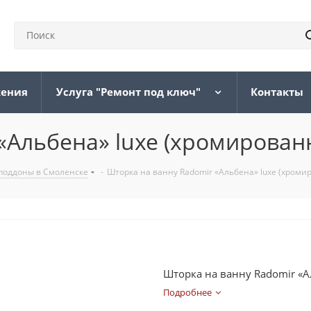
жения
Услуга "Ремонт под ключ"
Контакты
«Альбена» luxe (хромирова
поддоны в Смоленске
-
Шторка на ванну Radomir «Альбена» luxe (хром
Шторка на ванну Radomir «
Подробнее