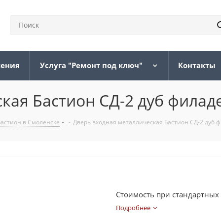
жения
Услуга "Ремонт под ключ"
Контакты
кая Бастион СД-2 дуб фила
Бастион в Смоленске
-
Дверь входная металлическая Бастион СД-2 дуб 
Стоимость при стандартных
Подробнее