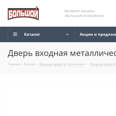
Интернет-магазин
«Большой» в Смоленске
Каталог
Акции и предло
Дверь входная металличес
Главная
-
Каталог
-
Входные двери в Смоленске
-
Входные двери 