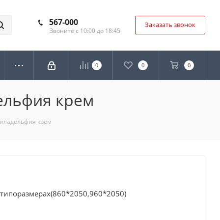
567-000
Заказать звонок
Звоните с 10:00 до 18:45
0
0
0
дельфия крем
филадельфия крем
 типоразмерах(860*2050,960*2050)