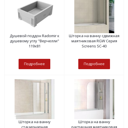
Душевой поддон Radomir к
Шторка на ванну сдвижная
душевому углу "Верчелли"
маятниковая RGW Серия
119х81
Screens SC-40
Подробнее
Подробнее
Шторка на ванну
Шторка на ванну
стационарная
распашная маятниковая