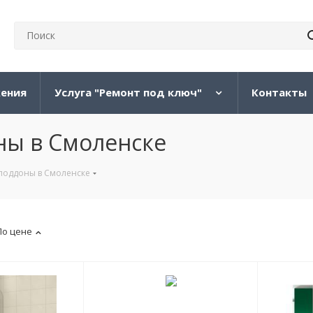
жения
Услуга "Ремонт под ключ"
Контакты
ны в Смоленске
поддоны в Смоленске
По цене