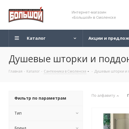
Интернет-магазин
«Большой» в Смоленске
Каталог
Акции и предло
Душевые шторки и поддо
Главная
-
Каталог
-
Сантехника в Смоленске
-
Душевые шторки и 
По алфавиту
Фильтр по параметрам
Тип
Бренд