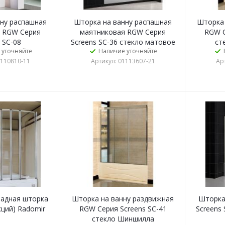
ну распашная
Шторка на ванну распашная
Шторка 
 RGW Серия
маятниковая RGW Серия
RGW С
 SC-08
Screens SC-36 стекло матовое
ст
 уточняйте
Наличие уточняйте
3110810-11
Артикул: 01113607-21
Ар
ладная шторка
Шторка на ванну раздвижная
Шторка
кций) Radomir
RGW Серия Screens SC-41
Screens
стекло Шиншилла