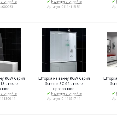
 уточняйте
Наличие уточняйте
св000083
Артикул: 04114115-51
Ар
ну RGW Серия
Шторка на ванну RGW Серия
Шторка
-13 стекло
Screens SC-62 стекло
Scr
ачное
прозрачное
 уточняйте
Наличие уточняйте
1111309-11
Артикул: 01116217-11
Ар